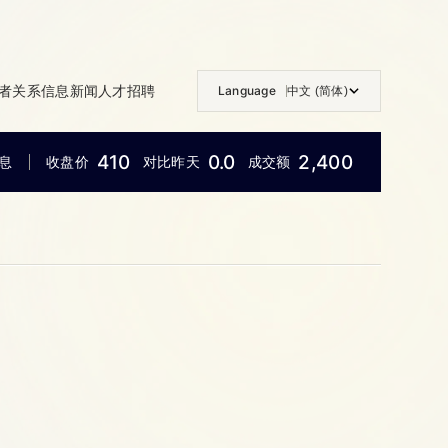
者关系信息
新闻
人才招聘
Language
中文 (简体)
410
0.0
2,400
息
收盘价
对比昨天
成交额