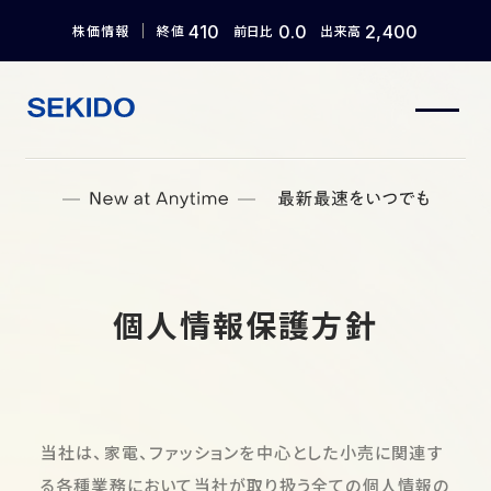
株価情報
終値
410
前日比
0.0
出来高
2,400
トップ
企業情報
事業紹介
IR情報
ニュース
採用情報
個人情報保護方針
Language
日本語
English
中文 (简体)
한국어
当社は、家電、ファッションを中心とした小売に関連す
る各種業務において当社が取り扱う全ての個人情報の